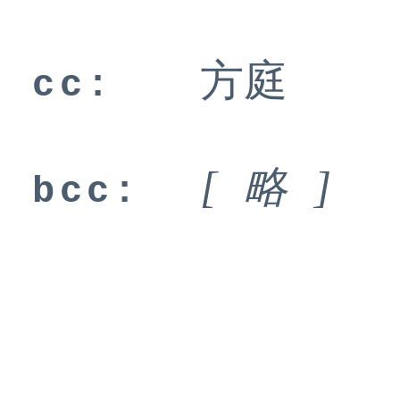
方庭
cc:
[ 略 ]
bcc: