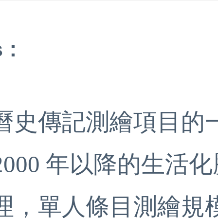
s:
曆史傳記測繪項目的
繪 2000 年以降的生
理，單人條目測繪規