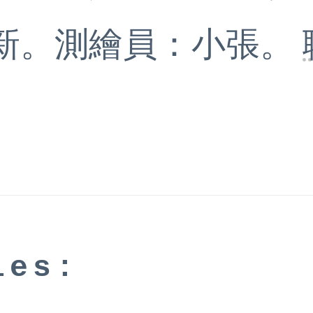
新。測繪員：小張。
ies: